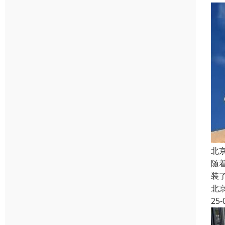
北
随
装
北
25-