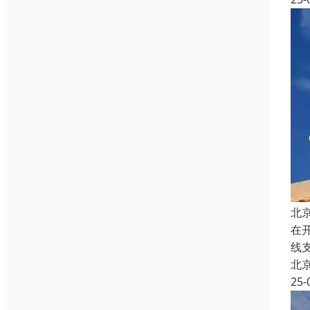
北
在
线
北
25-