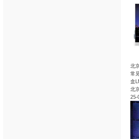
北
常
盒
北
25-