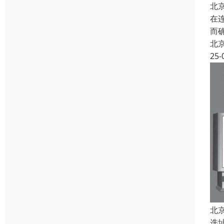
北
在
而
北
25-
北
选