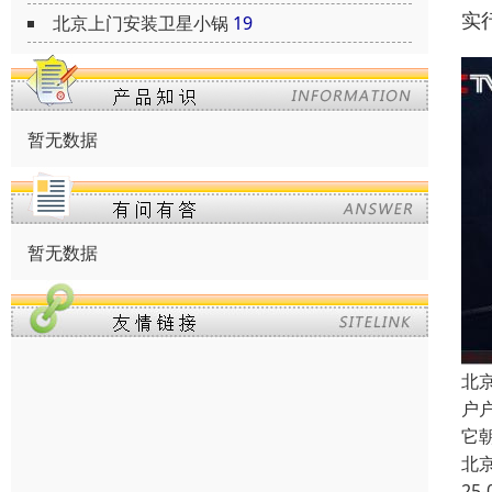
实
北京上门安装卫星小锅
19
暂无数据
暂无数据
北
户
它
北
25-