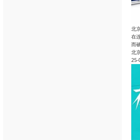
北
在
而
北
25-