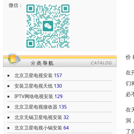
微信：
价
在
北京卫星电视安装
157
们
安装卫星电视天线
130
必
IPTV网络电视安装
129
北京卫星电视接收器
135
在
北京无锅卫星电视安装
32
洞
北京卫星电视小锅安装
64
了