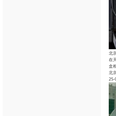
北
在
盒
北
25-