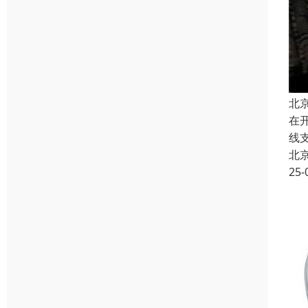
北
在
线
北
25-