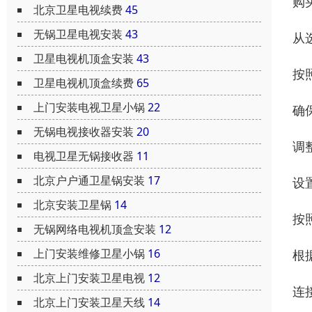
购
北京卫星电视续费
45
无锅卫星电视安装
43
从
卫星电视机顶盒安装
43
按
卫星电视机顶盒续费
65
上门安装电视卫星小锅
22
确
无锅电视接收器安装
20
调
电视卫星无锅接收器
11
北京户户通卫星锅安装
17
设
北京安装卫星锅
14
按
无锅网络电视机顶盒安装
12
上门安装维修卫星小锅
16
根
北京上门安装卫星电视
12
连
北京上门安装卫星天线
14