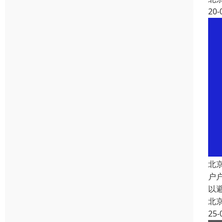
20-
北
户
以
北
25-