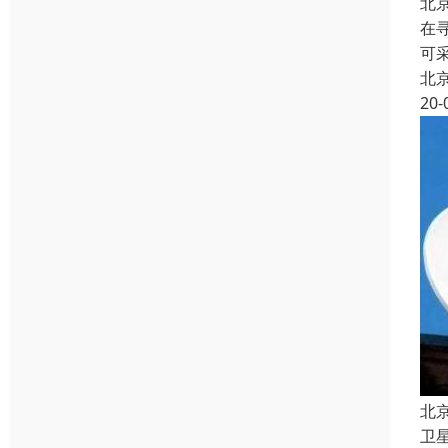
北
在
可
北
20-
北
卫