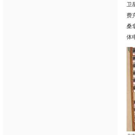
卫
费
桑
体