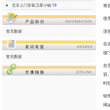
北京上门安装卫星小锅
19
将
使
连
暂无数据
在
循
暂无数据
在
容
时
销
竭