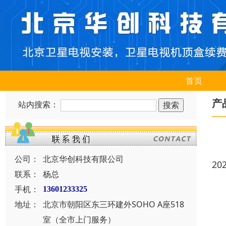
首页
产
站内搜索：
公司：
北京华创科技有限公司
20
联系：
杨总
手机：
13601233325
地址：
北京市朝阳区东三环建外SOHO A座518
室（全市上门服务）