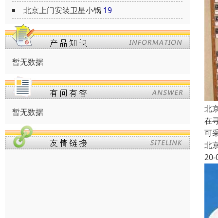
北京上门安装卫星小锅
19
暂无数据
北
暂无数据
在
可
北
20-