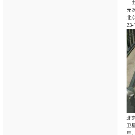
由
元
北
23-
北
卫
星