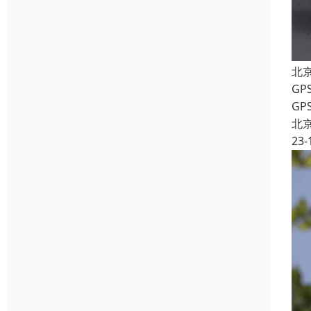
北
G
G
北
23-