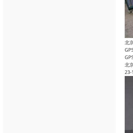
北
G
G
北
23-