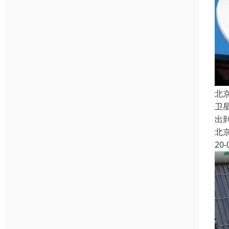
北
卫
出
北
20-