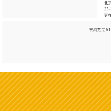
北
23-
更
被浏览过 5