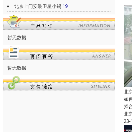
北京上门安装卫星小锅
19
暂无数据
暂无数据
北
如
择
北
23-