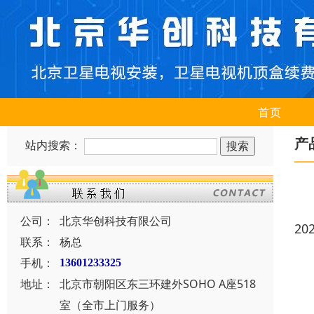
首页
产
站内搜索：
公司：
北京华创科技有限公司
20
联系：
杨总
手机：
13601233325
地址：
北京市朝阳区东三环建外SOHO A座518
室（全市上门服务）