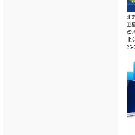
北
卫
点
北
25-