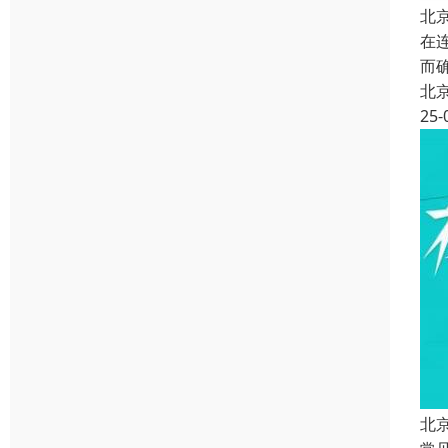
北
在
而
北
25-
北