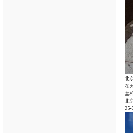
北
在
盒
北
25-