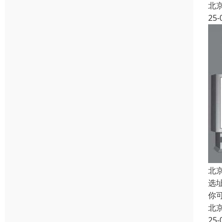
北
25-
北
选
你
北
25-