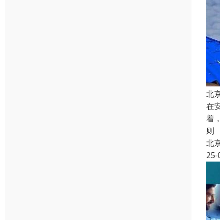
北
在
着
则
北
25-