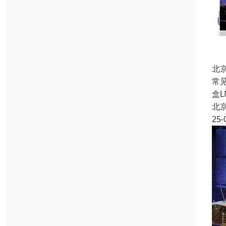
北
常
盒
北
25-