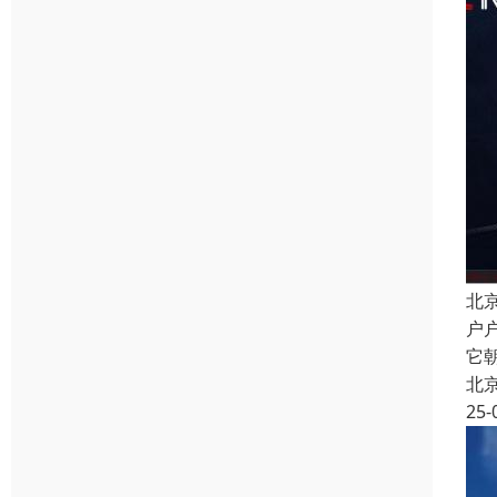
北
户
它
北
25-